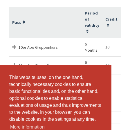
Period
of
Credit
Pass
validity
6
10
10er Abo Gruppenkurs
Months
6
10
10er Abo Skype Kurs
Months
This website uses, on the one hand,
This website uses, on the one hand,
1
1
Einzel Stunde Gruppe
technically necessary cookies to ensure
technically necessary cookies to ensure
Months
basic functionalities and, on the other hand,
basic functionalities and, on the other hand,
optional cookies to enable statistical
optional cookies to enable statistical
1
1
Probestunde
Months
evaluations of usage and thus improvements
evaluations of usage and thus improvements
to the website. In your browser, you can
to the website. In your browser, you can
4 weeks
1
Skype Einzel Stunde
disable cookies in the settings at any time.
disable cookies in the settings at any time.
More information
More information