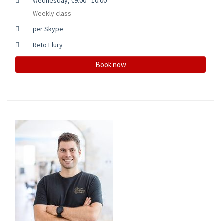
Wednesday, 09:00 - 10:00
Weekly class
per Skype
Reto Flury
Book now