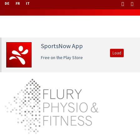
DE
FR
IT
SportsNow App
Load
Free on the Play Store