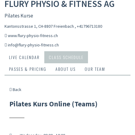
FLURY PHYSIO & FITNESS AG
Pilates Kurse
Kantonsstrasse 1, CH-8807 Freienbach
,
+41796713180
www.flury-physio-fitness.ch
info@flury-physio-fitness.ch
LIVE CALENDAR
CLASS SCHEDULE
PASSES & PRICING
ABOUT US
OUR TEAM
Back
Pilates Kurs Online (Teams)