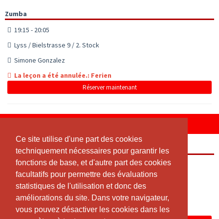
Zumba
19:15 - 20:05
Lyss / Bielstrasse 9 / 2. Stock
Simone Gonzalez
La leçon a été annulée.: Ferien
Réserver maintenant
VENDREDI, 07.08.2026
Ce site utilise d'une part des cookies
Ce site utilise d'une part des cookies
Fit mit Ü50
techniquement nécessaires pour garantir les
techniquement nécessaires pour garantir les
fonctions de base, et d'autre part des cookies
fonctions de base, et d'autre part des cookies
08:30 - 09:20
facultatifs pour permettre des évaluations
facultatifs pour permettre des évaluations
Lyss / Bielstrasse 9 / 2. Stock
statistiques de l'utilisation et donc des
statistiques de l'utilisation et donc des
Simone Gonzalez
améliorations du site. Dans votre navigateur,
améliorations du site. Dans votre navigateur,
vous pouvez désactiver les cookies dans les
vous pouvez désactiver les cookies dans les
La leçon a été annulée.: Ferien