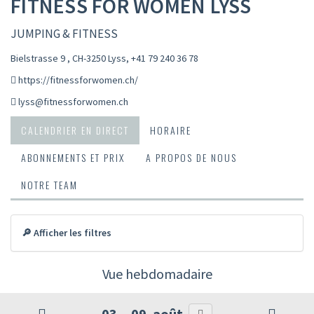
FITNESS FOR WOMEN LYSS
JUMPING & FITNESS
Bielstrasse 9 , CH-3250 Lyss
,
+41 79 240 36 78
https://fitnessforwomen.ch/
lyss@fitnessforwomen.ch
CALENDRIER EN DIRECT
HORAIRE
ABONNEMENTS ET PRIX
A PROPOS DE NOUS
NOTRE TEAM
🔎 Afficher les filtres
Vue hebdomadaire
03. - 09. août