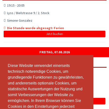
19:15 - 20:05
Lyss / Bielstrasse 9 / 2. Stock
Simone Gonzalez
Die Stunde wurde abgesagt: Ferien
Jetzt buchen
FREITAG, 07.08.2026
Fit mit Ü50
Diese Website verwendet einerseits
Diese Website verwendet einerseits
technisch notwendige Cookies, um
technisch notwendige Cookies, um
08:30 - 09:20
grundlegende Funktionen zu gewährleisten,
grundlegende Funktionen zu gewährleisten,
Lyss / Bielstrasse 9 / 2. Stock
und andererseits optionale Cookies, um
und andererseits optionale Cookies, um
Simone Gonzalez
statistische Auswertungen der Nutzung und
statistische Auswertungen der Nutzung und
somit Verbesserungen der Website zu
somit Verbesserungen der Website zu
Die Stunde wurde abgesagt: Ferien
ermöglichen. In Ihrem Browser können Sie
ermöglichen. In Ihrem Browser können Sie
Jetzt buchen
Cookies in den Einstellungen jederzeit
Cookies in den Einstellungen jederzeit