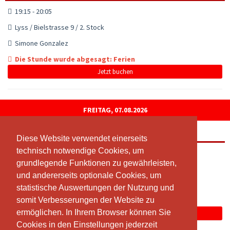
19:15 - 20:05
Lyss / Bielstrasse 9 / 2. Stock
Simone Gonzalez
Die Stunde wurde abgesagt: Ferien
Jetzt buchen
FREITAG, 07.08.2026
Fit mit Ü50
Diese Website verwendet einerseits
Diese Website verwendet einerseits
technisch notwendige Cookies, um
technisch notwendige Cookies, um
08:30 - 09:20
grundlegende Funktionen zu gewährleisten,
grundlegende Funktionen zu gewährleisten,
Lyss / Bielstrasse 9 / 2. Stock
und andererseits optionale Cookies, um
und andererseits optionale Cookies, um
Simone Gonzalez
statistische Auswertungen der Nutzung und
statistische Auswertungen der Nutzung und
somit Verbesserungen der Website zu
somit Verbesserungen der Website zu
Die Stunde wurde abgesagt: Ferien
ermöglichen. In Ihrem Browser können Sie
ermöglichen. In Ihrem Browser können Sie
Jetzt buchen
Cookies in den Einstellungen jederzeit
Cookies in den Einstellungen jederzeit