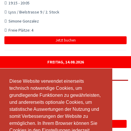
19:15 - 20:05
Lyss / Bielstrasse 9 / 2. Stock
Simone Gonzalez
Freie Plätze: 4
Jetzt buchen
FREITAG, 14.08.2026
Fit mit Ü50
Diese Website verwendet einerseits
Diese Website verwendet einerseits
08:30 - 09:20
technisch notwendige Cookies, um
technisch notwendige Cookies, um
grundlegende Funktionen zu gewährleisten,
grundlegende Funktionen zu gewährleisten,
Lyss / Bielstrasse 9 / 2. Stock
und andererseits optionale Cookies, um
und andererseits optionale Cookies, um
Simone Gonzalez
statistische Auswertungen der Nutzung und
statistische Auswertungen der Nutzung und
Freie Plätze: 8
somit Verbesserungen der Website zu
somit Verbesserungen der Website zu
ermöglichen. In Ihrem Browser können Sie
ermöglichen. In Ihrem Browser können Sie
Jetzt buchen
Cookies in den Einstellungen jederzeit
Cookies in den Einstellungen jederzeit