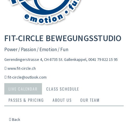
FIT-CIRCLE BEWEGUNGSSTUDIO
Power / Passion / Emotion / Fun
Gerendingerstrasse 4, CH-8735 St. Gallenkappel
,
0041 79 822 15 95
www.fit-circle.ch
fit-circle@outlook.com
LIVE CALENDAR
CLASS SCHEDULE
PASSES & PRICING
ABOUT US
OUR TEAM
Back