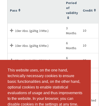
Period
of
Pass
Credit
validity
3
10
10er Abo. (gültig 3 Mte.)
Months
6
10
10er Abo. (gültig 6 Mte.)
Months
6
20
20er Abo. (gültig 06 Mte.)
Months
This website uses, on the one hand,
This website uses, on the one hand,
12
20
20er Abo. (gültig 12 Mte.)
technically necessary cookies to ensure
technically necessary cookies to ensure
Months
basic functionalities and, on the other hand,
basic functionalities and, on the other hand,
optional cookies to enable statistical
optional cookies to enable statistical
1 Hours
1
Einzellektion
evaluations of usage and thus improvements
evaluations of usage and thus improvements
12
to the website. In your browser, you can
to the website. In your browser, you can
Unlimited
Jahres Abo.
Months
disable cookies in the settings at any time.
disable cookies in the settings at any time.