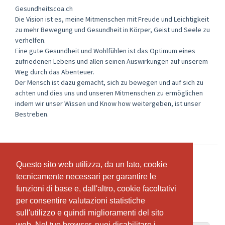
Gesundheitscoa.ch
Die Vision ist es, meine Mitmenschen mit Freude und Leichtigkeit
zu mehr Bewegung und Gesundheit in Körper, Geist und Seele zu
verhelfen.
Eine gute Gesundheit und Wohlfühlen ist das Optimum eines
zufriedenen Lebens und allen seinen Auswirkungen auf unserem
Weg durch das Abenteuer.
Der Mensch ist dazu gemacht, sich zu bewegen und auf sich zu
achten und dies uns und unseren Mitmenschen zu ermöglichen
indem wir unser Wissen und Know how weitergeben, ist unser
Bestreben.
Questo sito web utilizza, da un lato, cookie
Questo sito web utilizza, da un lato, cookie
tecnicamente necessari per garantire le
tecnicamente necessari per garantire le
Abbonamenti & prezzi
funzioni di base e, dall'altro, cookie facoltativi
funzioni di base e, dall'altro, cookie facoltativi
per consentire valutazioni statistiche
per consentire valutazioni statistiche
sull'utilizzo e quindi miglioramenti del sito
sull'utilizzo e quindi miglioramenti del sito
web. Nel tuo browser, puoi disabilitare i
web. Nel tuo browser, puoi disabilitare i