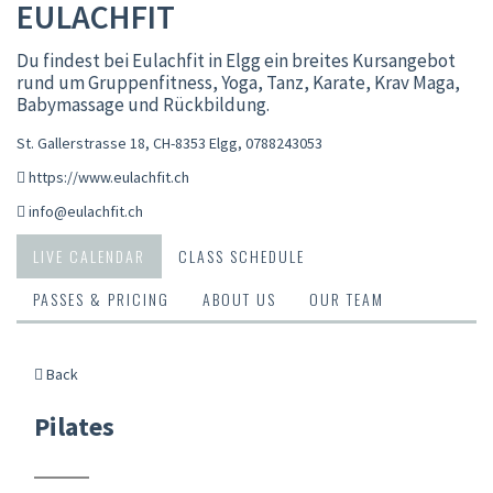
EULACHFIT
Du findest bei Eulachfit in Elgg ein breites Kursangebot
rund um Gruppenfitness, Yoga, Tanz, Karate, Krav Maga,
Babymassage und Rückbildung.
St. Gallerstrasse 18, CH-8353 Elgg
,
0788243053
https://www.eulachfit.ch
info@eulachfit.ch
LIVE CALENDAR
CLASS SCHEDULE
PASSES & PRICING
ABOUT US
OUR TEAM
Back
Pilates