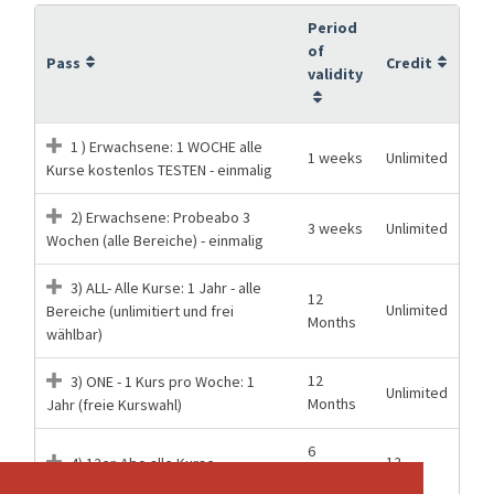
Period
of
Pass
Credit
validity
1 ) Erwachsene: 1 WOCHE alle
1 weeks
Unlimited
Kurse kostenlos TESTEN - einmalig
2) Erwachsene: Probeabo 3
3 weeks
Unlimited
Wochen (alle Bereiche) - einmalig
3) ALL- Alle Kurse: 1 Jahr - alle
12
Unlimited
Bereiche (unlimitiert und frei
Months
wählbar)
12
3) ONE - 1 Kurs pro Woche: 1
Unlimited
Months
Jahr (freie Kurswahl)
6
12
4) 12er-Abo alle Kurse
Months