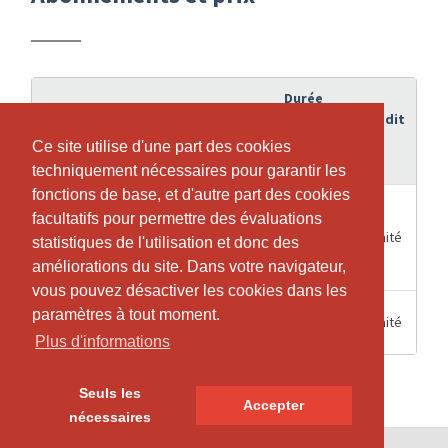
Durée
de
Crédit
Abonnement
validité
Ce site utilise d'une part des cookies
Ce site utilise d'une part des cookies
techniquement nécessaires pour garantir les
techniquement nécessaires pour garantir les
fonctions de base, et d'autre part des cookies
fonctions de base, et d'autre part des cookies
2) Kids/Teens: 2
facultatifs pour permettre des évaluations
facultatifs pour permettre des évaluations
2
Schnupperwochen (Tanz, Karate,
Illimité
statistiques de l'utilisation et donc des
statistiques de l'utilisation et donc des
Semaines
Krav Maga, Kinderyoga und Musik &
améliorations du site. Dans votre navigateur,
améliorations du site. Dans votre navigateur,
Bewegung) - unlimitiert
vous pouvez désactiver les cookies dans les
vous pouvez désactiver les cookies dans les
Kinder/Jugendliche
paramètres à tout moment.
paramètres à tout moment.
6 Mois
Illimité
Halbjahresabo im Eulachfit
Plus d'informations
Plus d'informations
Seuls les
Seuls les
Accepter
Accepter
nécessaires
nécessaires