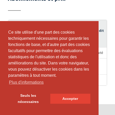
Durée
de
Crédit
Ce site utilise d'une part des cookies
Ce site utilise d'une part des cookies
Abonnement
validité
techniquement nécessaires pour garantir les
techniquement nécessaires pour garantir les
fonctions de base, et d'autre part des cookies
fonctions de base, et d'autre part des cookies
facultatifs pour permettre des évaluations
facultatifs pour permettre des évaluations
12 Mois
Illimité
Kinderbetreuung 12-Monatsabo
statistiques de l'utilisation et donc des
statistiques de l'utilisation et donc des
améliorations du site. Dans votre navigateur,
améliorations du site. Dans votre navigateur,
1
1
Kinderbetreuung Einzeleintritt
Heures
vous pouvez désactiver les cookies dans les
vous pouvez désactiver les cookies dans les
paramètres à tout moment.
paramètres à tout moment.
2 Mois
7
RÜCKBILDUNG Babybetreuung
Plus d'informations
Plus d'informations
Seuls les
Seuls les
Accepter
Accepter
nécessaires
nécessaires
© SportsNow® 2026. Le logiciel suisse pour ton studio.