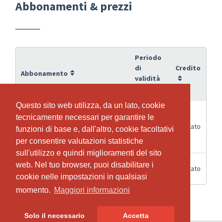
Abbonamenti & prezzi
Periodo
di
Credito
Abbonamento
validità
Questo sito web utilizza, da un lato, cookie
Questo sito web utilizza, da un lato, cookie
2) Kids/Teens: 2
tecnicamente necessari per garantire le
tecnicamente necessari per garantire le
2
Schnupperwochen (Tanz, Karate,
Illimitato
funzioni di base e, dall'altro, cookie facoltativi
funzioni di base e, dall'altro, cookie facoltativi
Settimane
Krav Maga, Kinderyoga und Musik
per consentire valutazioni statistiche
per consentire valutazioni statistiche
& Bewegung) - unlimitiert
sull'utilizzo e quindi miglioramenti del sito
sull'utilizzo e quindi miglioramenti del sito
Kinder/Jugendliche
web. Nel tuo browser, puoi disabilitare i
web. Nel tuo browser, puoi disabilitare i
6 Mesi
Illimitato
Halbjahresabo im Eulachfit
cookie nelle impostazioni in qualsiasi
cookie nelle impostazioni in qualsiasi
momento.
momento.
Maggiori informazioni
Maggiori informazioni
Solo il necessario
Solo il necessario
Accetta
Accetta