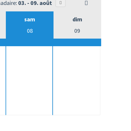
adaire:
03. - 09. août
sam
dim
08
09