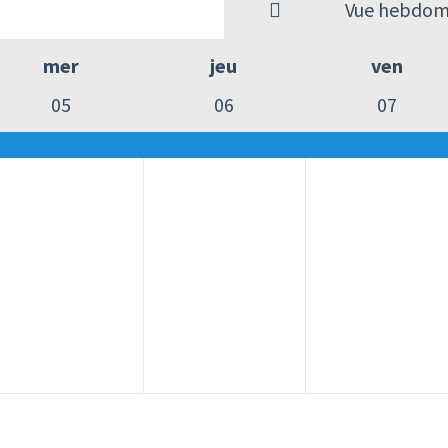
Vue hebdom
mer
jeu
ven
05
06
07