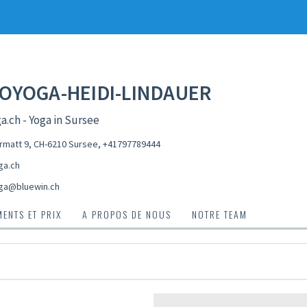
OYOGA-HEIDI-LINDAUER
a.ch - Yoga in Sursee
matt 9, CH-6210 Sursee
,
+41797789444
ga.ch
ga@bluewin.ch
ENTS ET PRIX
A PROPOS DE NOUS
NOTRE TEAM