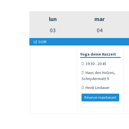
lun
mar
03
04
LE SOIR
Yoga deine Auszeit
19:30 - 20:45
Haus des Holzes,
Schnydermatt 9
Heidi Lindauer
Réserver maintenant