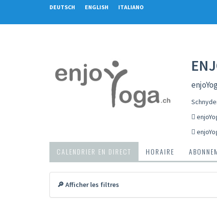
DEUTSCH
ENGLISH
ITALIANO
ENJ
enjoYog
Schnyder
enjoYo
enjoYo
CALENDRIER EN DIRECT
HORAIRE
ABONNEM
🔎 Afficher les filtres