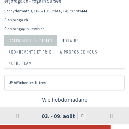
enjoYoga.ch - Yoga in Sursee
Schnydermatt 9, CH-6210 Sursee
,
+41797789444
enjoYoga.ch
enjoYoga@bluewin.ch
CALENDRIER EN DIRECT
HORAIRE
ABONNEMENTS ET PRIX
A PROPOS DE NOUS
NOTRE TEAM
🔎 Afficher les filtres
Vue hebdomadaire
03. - 09. août