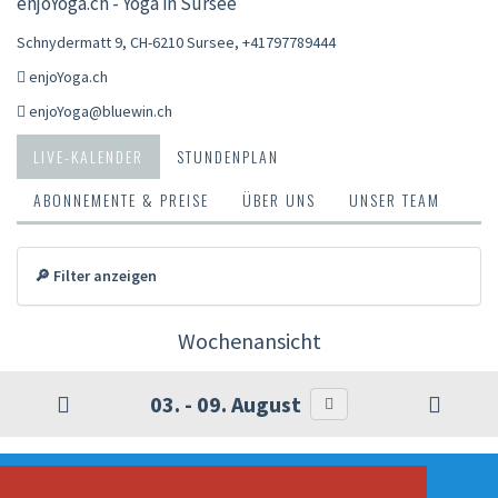
enjoYoga.ch - Yoga in Sursee
Schnydermatt 9, CH-6210 Sursee
,
+41797789444
enjoYoga.ch
enjoYoga@bluewin.ch
LIVE-KALENDER
STUNDENPLAN
ABONNEMENTE & PREISE
ÜBER UNS
UNSER TEAM
🔎 Filter anzeigen
Wochenansicht
03. - 09. August
DIENSTAG, 04.08.2026