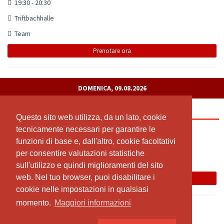
19:30 - 20:30
Triftbachhalle
Team
Prenotare ora
DOMENICA, 09.08.2026
Kinder Kickboxen
Questo sito web utilizza, da un lato, cookie
Questo sito web utilizza, da un lato, cookie
tecnicamente necessari per garantire le
tecnicamente necessari per garantire le
18:00 - 19:00
funzioni di base e, dall'altro, cookie facoltativi
funzioni di base e, dall'altro, cookie facoltativi
Triftbachhalle
per consentire valutazioni statistiche
per consentire valutazioni statistiche
Team
sull'utilizzo e quindi miglioramenti del sito
sull'utilizzo e quindi miglioramenti del sito
web. Nel tuo browser, puoi disabilitare i
web. Nel tuo browser, puoi disabilitare i
Prenotare ora
cookie nelle impostazioni in qualsiasi
cookie nelle impostazioni in qualsiasi
momento.
momento.
Maggiori informazioni
Maggiori informazioni