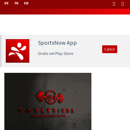
DE
FR
EN
SportsNow App
Carico
Gratis nel Play Store