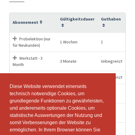
Gültigkeitsdauer
Guthaben
Abonnement
Probelektion (nur
1 Wochen
1
für Neukunden)
Werkstatt - 3
3 Monate
Unbegrenzt
Month
1 Monate
Unbegrenzt
Werkstatt - Month
Diese Website verwendet einerseits
Diese Website verwendet einerseits
Werkstatt one -
12 Monate
11
technisch notwendige Cookies, um
technisch notwendige Cookies, um
Group Workout
grundlegende Funktionen zu gewährleisten,
grundlegende Funktionen zu gewährleisten,
und andererseits optionale Cookies, um
und andererseits optionale Cookies, um
Werkstatt start -
12 Monate
5
statistische Auswertungen der Nutzung und
statistische Auswertungen der Nutzung und
Group Workout
somit Verbesserungen der Website zu
somit Verbesserungen der Website zu
Werkstatt two -
ermöglichen. In Ihrem Browser können Sie
ermöglichen. In Ihrem Browser können Sie
12 Monate
23