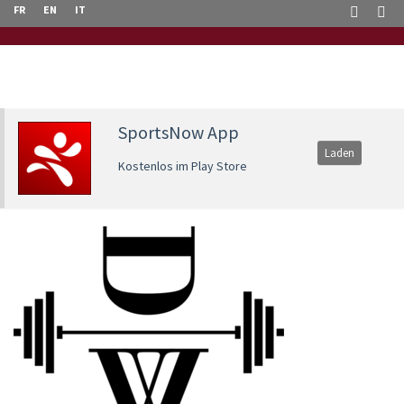
FR
EN
IT
SportsNow App
Laden
Kostenlos im Play Store