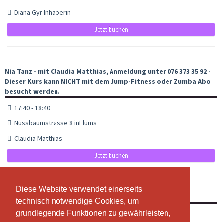
Diana Gyr Inhaberin
Jetzt buchen
Nia Tanz - mit Claudia Matthias, Anmeldung unter 076 373 35 92 -
Dieser Kurs kann NICHT mit dem Jump-Fitness oder Zumba Abo
besucht werden.
17:40 - 18:40
Nussbaumstrasse 8 inFlums
Claudia Matthias
Jetzt buchen
Diese Website verwendet einerseits
Diese Website verwendet einerseits
Jumpfitness mit Schwunghantel - Donnerstagabend
technisch notwendige Cookies, um
technisch notwendige Cookies, um
grundlegende Funktionen zu gewährleisten,
grundlegende Funktionen zu gewährleisten,
19:00 - 19:50