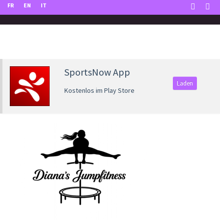
FR
EN
IT
SportsNow App
Laden
Kostenlos im Play Store