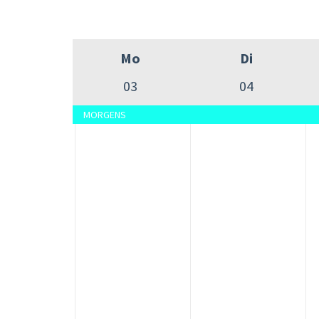
Mo
Di
03
04
MORGENS