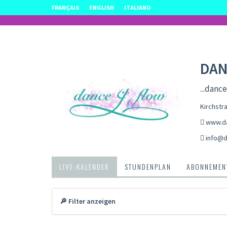
FRANÇAIS
ENGLISH
ITALIANO
DAN
...dance
Kirchstr
www.d
info@d
LIVE-KALENDER
STUNDENPLAN
ABONNEMENT
🔎 Filter anzeigen