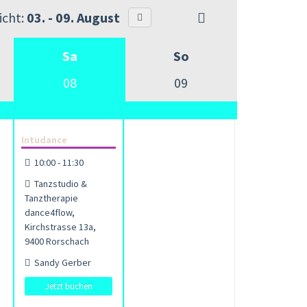
cht:
03. - 09. August
Sa
So
08
09
Intudance
10:00 - 11:30
Tanzstudio &
Tanztherapie
dance4flow,
Kirchstrasse 13a,
9400 Rorschach
Sandy Gerber
Jetzt buchen