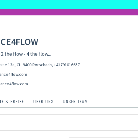
CE4FLOW
 2 the flow - 4 the flow...
asse 13a, CH-9400 Rorschach
,
+41791016657
ance4flow.com
ance4flow.com
E & PREISE
ÜBER UNS
UNSER TEAM