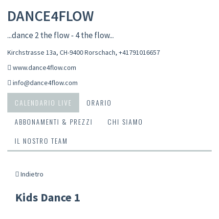
DANCE4FLOW
...dance 2 the flow - 4 the flow...
Kirchstrasse 13a, CH-9400 Rorschach
,
+41791016657
www.dance4flow.com
info@dance4flow.com
CALENDARIO LIVE
ORARIO
ABBONAMENTI & PREZZI
CHI SIAMO
IL NOSTRO TEAM
Indietro
Kids Dance 1