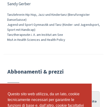
Sandy Gerber
Tanzlehrerin Hip Hop, Jazz und Kindertanz (Berufsregister
DanseSuisse)
Jugend und Sport Gymnastik und Tanz (Kinder- und Jugendsport,
Sport mit Handicap)
Tanztherapeutin i. A. am Institut am See
MoA in Health Sciences and Health Policy
Abbonamenti & prezzi
Questo sito web utilizza, da un lato, cookie
Questo sito web utilizza, da un lato, cookie
Periodo
tecnicamente necessari per garantire le
tecnicamente necessari per garantire le
di
Credito
Abbonamento
funzioni di base e, dall'altro, cookie facoltativi
funzioni di base e, dall'altro, cookie facoltativi
validità