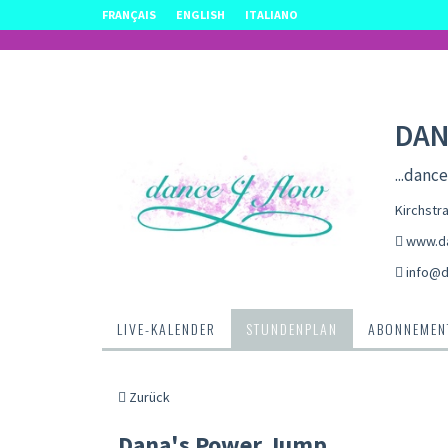
FRANÇAIS
ENGLISH
ITALIANO
DAN
...dance
Kirchstr
www.d
info@d
LIVE-KALENDER
STUNDENPLAN
ABONNEMENT
Zurück
Dana's Power Jump