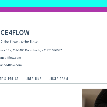
CE4FLOW
 2 the flow - 4 the flow...
asse 13a, CH-9400 Rorschach
,
+41791016657
ance4flow.com
ance4flow.com
E & PREISE
ÜBER UNS
UNSER TEAM