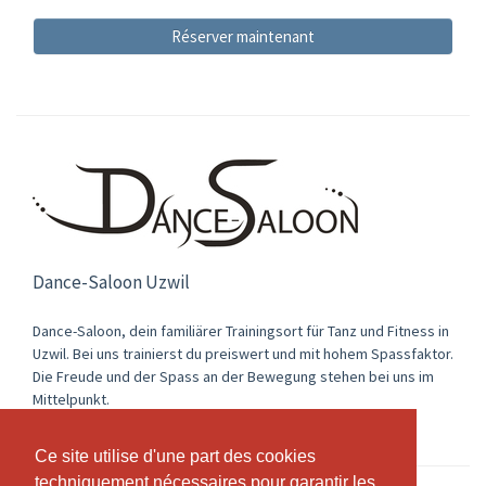
Réserver maintenant
Dance-Saloon Uzwil
Dance-Saloon, dein familiärer Trainingsort für Tanz und Fitness in
Uzwil. Bei uns trainierst du preiswert und mit hohem Spassfaktor.
Die Freude und der Spass an der Bewegung stehen bei uns im
Mittelpunkt.
Ce site utilise d'une part des cookies
Ce site utilise d'une part des cookies
techniquement nécessaires pour garantir les
techniquement nécessaires pour garantir les