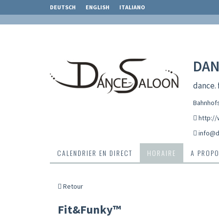
DEUTSCH
ENGLISH
ITALIANO
DAN
dance. f
Bahnhofs
http:/
info@d
CALENDRIER EN DIRECT
HORAIRE
A PROPO
Retour
Fit&Funky™