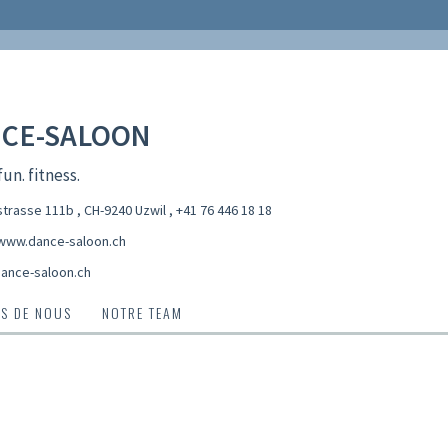
CE-SALOON
un. fitness.
trasse 111b , CH-9240 Uzwil
,
+41 76 446 18 18
/www.dance-saloon.ch
ance-saloon.ch
S DE NOUS
NOTRE TEAM