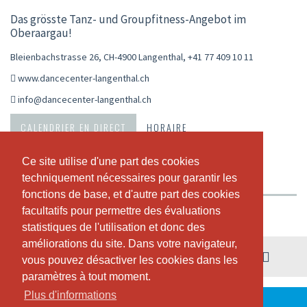
Das grösste Tanz- und Groupfitness-Angebot im
Oberaargau!
Bleienbachstrasse 26, CH-4900 Langenthal
,
+41 77 409 10 11
www.dancecenter-langenthal.ch
info@dancecenter-langenthal.ch
CALENDRIER EN DIRECT
HORAIRE
ABONNEMENTS ET PRIX
VIDÉOS
NEWS
Ce site utilise d'une part des cookies
Ce site utilise d'une part des cookies
techniquement nécessaires pour garantir les
techniquement nécessaires pour garantir les
A PROPOS DE NOUS
NOTRE TEAM
fonctions de base, et d'autre part des cookies
fonctions de base, et d'autre part des cookies
facultatifs pour permettre des évaluations
facultatifs pour permettre des évaluations
Vue hebdomadaire
statistiques de l'utilisation et donc des
statistiques de l'utilisation et donc des
améliorations du site. Dans votre navigateur,
améliorations du site. Dans votre navigateur,
03. - 09. août
vous pouvez désactiver les cookies dans les
vous pouvez désactiver les cookies dans les
paramètres à tout moment.
paramètres à tout moment.
Plus d'informations
Plus d'informations
DURANT CETTE SEMAINE, IL N'Y A PAS DE COURS.