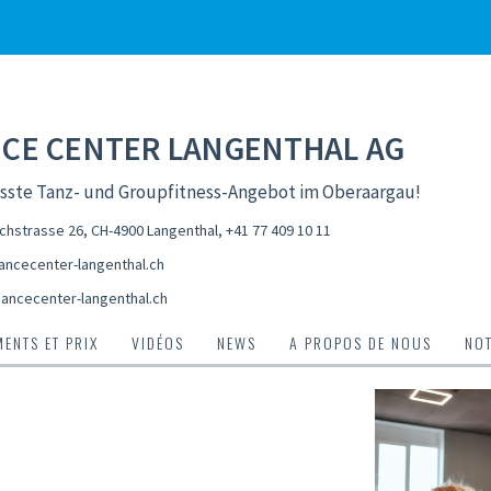
CE CENTER LANGENTHAL AG
össte Tanz- und Groupfitness-Angebot im Oberaargau!
chstrasse 26, CH-4900 Langenthal
,
+41 77 409 10 11
ncecenter-langenthal.ch
ancecenter-langenthal.ch
ENTS ET PRIX
VIDÉOS
NEWS
A PROPOS DE NOUS
NO