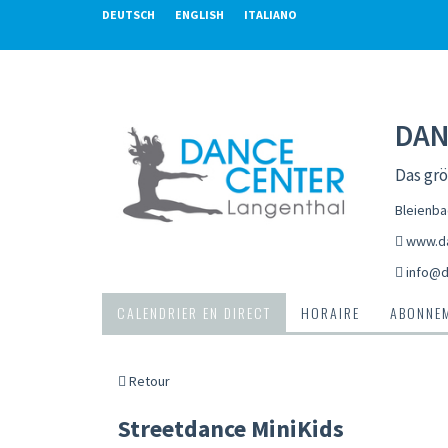
DEUTSCH
ENGLISH
ITALIANO
DAN
Das gr
Bleienba
www.da
info@d
CALENDRIER EN DIRECT
HORAIRE
ABONNEM
Retour
Streetdance MiniKids