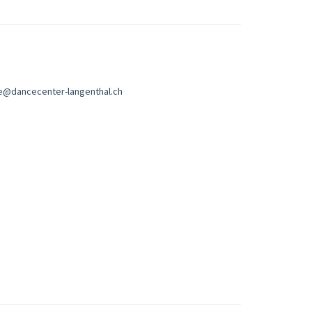
nie@dancecenter-langenthal.ch