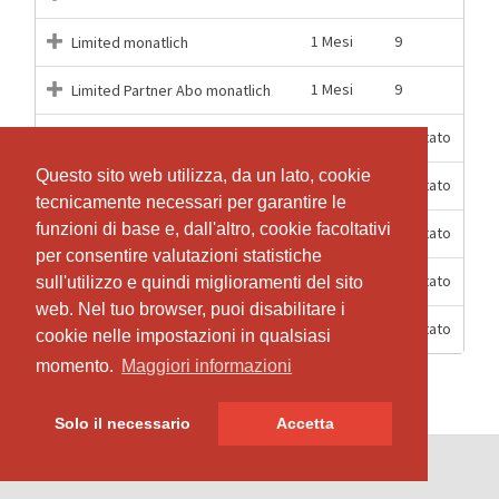
1 Mesi
9
Limited monatlich
1 Mesi
9
Limited Partner Abo monatlich
12 Mesi
Illimitato
Partner Abo 12 Monate
Questo sito web utilizza, da un lato, cookie
Questo sito web utilizza, da un lato, cookie
12 Mesi
Illimitato
Unlimited 12 Monate
tecnicamente necessari per garantire le
tecnicamente necessari per garantire le
funzioni di base e, dall'altro, cookie facoltativi
funzioni di base e, dall'altro, cookie facoltativi
1 Mesi
Illimitato
Unlimited monatlich
per consentire valutazioni statistiche
per consentire valutazioni statistiche
12 Mesi
Illimitato
Unlimited + Open Gym 12 Mt
sull'utilizzo e quindi miglioramenti del sito
sull'utilizzo e quindi miglioramenti del sito
web. Nel tuo browser, puoi disabilitare i
web. Nel tuo browser, puoi disabilitare i
1 Mesi
Illimitato
Unlimited Partner Abo monatlich
cookie nelle impostazioni in qualsiasi
cookie nelle impostazioni in qualsiasi
momento.
momento.
Maggiori informazioni
Maggiori informazioni
Solo il necessario
Solo il necessario
Accetta
Accetta
© SportsNow® 2026. Il software svizzero per il tuo studio.