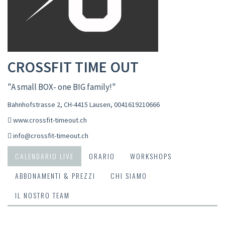
CROSSFIT TIME OUT
"A small BOX- one BIG family!"
Bahnhofstrasse 2, CH-4415 Lausen
,
0041619210666
www.crossfit-timeout.ch
info@crossfit-timeout.ch
CALENDARIO LIVE
ORARIO
WORKSHOPS
ABBONAMENTI & PREZZI
CHI SIAMO
IL NOSTRO TEAM