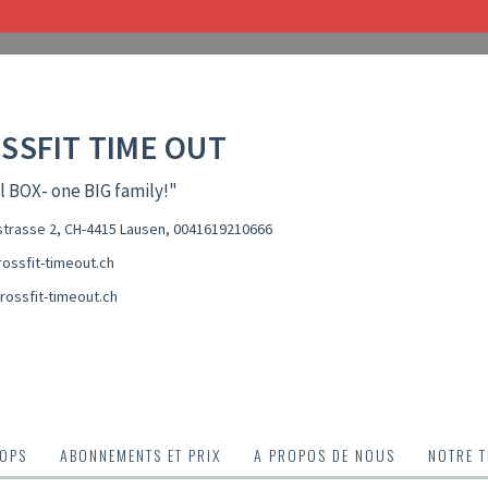
SSFIT TIME OUT
l BOX- one BIG family!"
trasse 2, CH-4415 Lausen
,
0041619210666
ossfit-timeout.ch
rossfit-timeout.ch
OPS
ABONNEMENTS ET PRIX
A PROPOS DE NOUS
NOTRE 