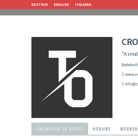
DEUTSCH
ENGLISH
ITALIANO
CRO
"A smal
Bahnhofs
www.cr
info@c
CALENDRIER EN DIRECT
HORAIRE
WORKSH