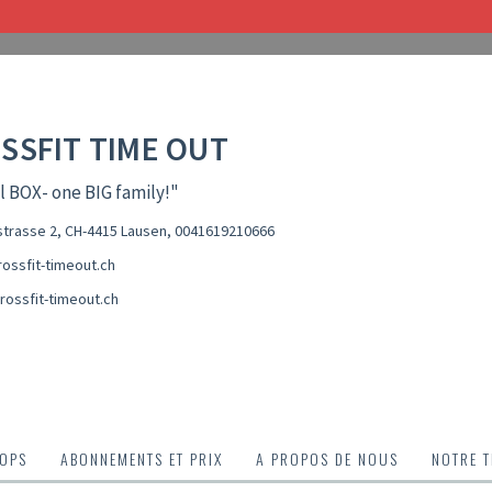
SSFIT TIME OUT
l BOX- one BIG family!"
trasse 2, CH-4415 Lausen
,
0041619210666
ossfit-timeout.ch
rossfit-timeout.ch
OPS
ABONNEMENTS ET PRIX
A PROPOS DE NOUS
NOTRE 