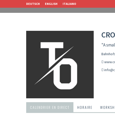
DEUTSCH
ENGLISH
ITALIANO
CRO
"A smal
Bahnhofs
www.cr
info@c
CALENDRIER EN DIRECT
HORAIRE
WORKSH