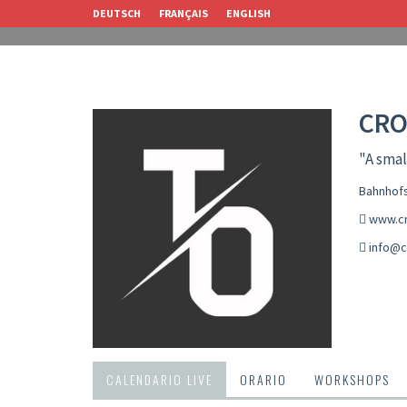
DEUTSCH
FRANÇAIS
ENGLISH
CRO
"A smal
Bahnhofs
www.cr
info@c
CALENDARIO LIVE
ORARIO
WORKSHOPS