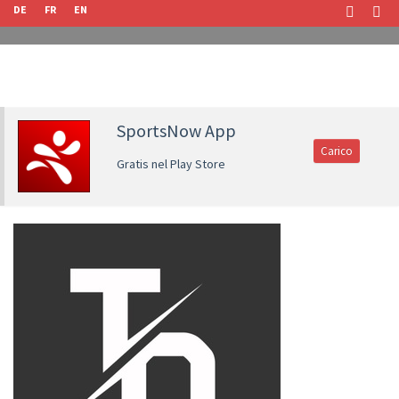
DE
FR
EN
SportsNow App
Carico
Gratis nel Play Store