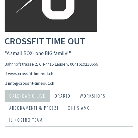
CROSSFIT TIME OUT
"A small BOX- one BIG family!"
Bahnhofstrasse 2, CH-4415 Lausen
,
0041619210666
www.crossfit-timeout.ch
info@crossfit-timeout.ch
CALENDARIO LIVE
ORARIO
WORKSHOPS
ABBONAMENTI & PREZZI
CHI SIAMO
IL NOSTRO TEAM