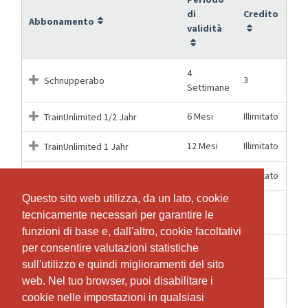
di
Credito
Abbonamento
validità
4
3
Schnupperabo
Settimane
6 Mesi
Illimitato
TrainUnlimited 1/2 Jahr
12 Mesi
Illimitato
TrainUnlimited 1 Jahr
1 Mesi
Illimitato
TrainUnlimited 1 Monat
Questo sito web utilizza, da un lato, cookie
Questo sito web utilizza, da un lato, cookie
TrainUnlimited Eintrittsblock 10-
12 Mesi
10
tecnicamente necessari per garantire le
tecnicamente necessari per garantire le
er
funzioni di base e, dall'altro, cookie facoltativi
funzioni di base e, dall'altro, cookie facoltativi
per consentire valutazioni statistiche
per consentire valutazioni statistiche
TrainUnlimited Eintrittsblock 5-
6 Mesi
5
er
sull'utilizzo e quindi miglioramenti del sito
sull'utilizzo e quindi miglioramenti del sito
web. Nel tuo browser, puoi disabilitare i
web. Nel tuo browser, puoi disabilitare i
1 Mesi
1
TrainUnlimited Einzeleintritt
cookie nelle impostazioni in qualsiasi
cookie nelle impostazioni in qualsiasi