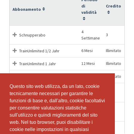
di
Credito
Abbonamento
validità
4
3
Schnupperabo
Settimane
6 Mesi
Illimitato
TrainUnlimited 1/2 Jahr
12 Mesi
Illimitato
TrainUnlimited 1 Jahr
1 Mesi
Illimitato
TrainUnlimited 1 Monat
Questo sito web utilizza, da un lato, cookie
Questo sito web utilizza, da un lato, cookie
TrainUnlimited Eintrittsblock 10-
12 Mesi
10
tecnicamente necessari per garantire le
tecnicamente necessari per garantire le
er
funzioni di base e, dall'altro, cookie facoltativi
funzioni di base e, dall'altro, cookie facoltativi
per consentire valutazioni statistiche
per consentire valutazioni statistiche
TrainUnlimited Eintrittsblock 5-
6 Mesi
5
er
sull'utilizzo e quindi miglioramenti del sito
sull'utilizzo e quindi miglioramenti del sito
web. Nel tuo browser, puoi disabilitare i
web. Nel tuo browser, puoi disabilitare i
1 Mesi
1
TrainUnlimited Einzeleintritt
cookie nelle impostazioni in qualsiasi
cookie nelle impostazioni in qualsiasi