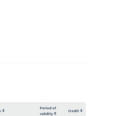
Period of
e
Credit
validity