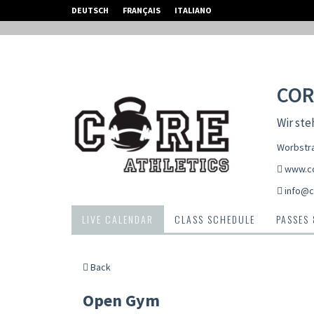
DEUTSCH
FRANÇAIS
ITALIANO
COR
Wir ste
Worbstra
www.co
info@c
LIVE CALENDAR
CLASS SCHEDULE
PASSES
Back
Open Gym