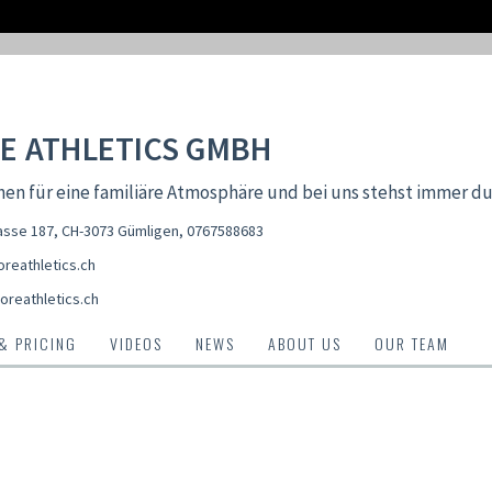
E ATHLETICS GMBH
hen für eine familiäre Atmosphäre und bei uns stehst immer du
sse 187, CH-3073 Gümligen
,
0767588683
reathletics.ch
oreathletics.ch
 & PRICING
VIDEOS
NEWS
ABOUT US
OUR TEAM