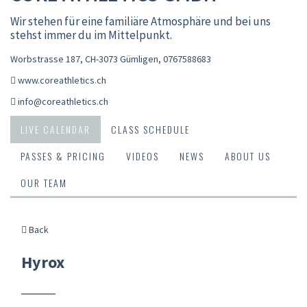
Wir stehen für eine familiäre Atmosphäre und bei uns
stehst immer du im Mittelpunkt.
Worbstrasse 187, CH-3073 Gümligen
,
0767588683
www.coreathletics.ch
info@coreathletics.ch
LIVE CALENDAR
CLASS SCHEDULE
PASSES & PRICING
VIDEOS
NEWS
ABOUT US
OUR TEAM
Back
Hyrox