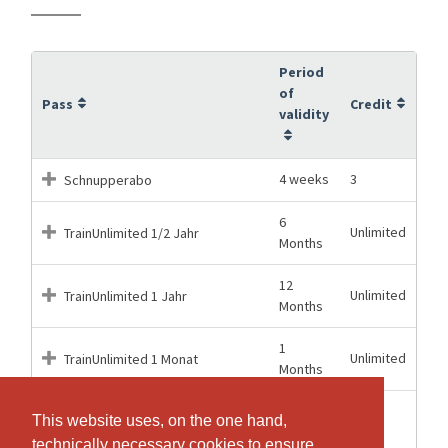
Period
of
Pass
Credit
validity
4 weeks
3
Schnupperabo
6
Unlimited
TrainUnlimited 1/2 Jahr
Months
12
Unlimited
TrainUnlimited 1 Jahr
Months
1
Unlimited
TrainUnlimited 1 Monat
Months
12
TrainUnlimited Eintrittsblock 10-
This website uses, on the one hand,
This website uses, on the one hand,
10
Months
er
technically necessary cookies to ensure
technically necessary cookies to ensure