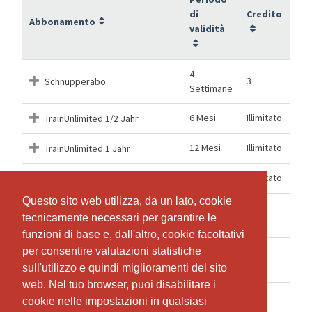
di
Credito
Abbonamento
validità
4
3
Schnupperabo
Settimane
6 Mesi
Illimitato
TrainUnlimited 1/2 Jahr
12 Mesi
Illimitato
TrainUnlimited 1 Jahr
1 Mesi
Illimitato
TrainUnlimited 1 Monat
Questo sito web utilizza, da un lato, cookie
Questo sito web utilizza, da un lato, cookie
TrainUnlimited Eintrittsblock 10-
12 Mesi
10
tecnicamente necessari per garantire le
tecnicamente necessari per garantire le
er
funzioni di base e, dall'altro, cookie facoltativi
funzioni di base e, dall'altro, cookie facoltativi
per consentire valutazioni statistiche
per consentire valutazioni statistiche
TrainUnlimited Eintrittsblock 5-
6 Mesi
5
er
sull'utilizzo e quindi miglioramenti del sito
sull'utilizzo e quindi miglioramenti del sito
web. Nel tuo browser, puoi disabilitare i
web. Nel tuo browser, puoi disabilitare i
1 Mesi
1
TrainUnlimited Einzeleintritt
cookie nelle impostazioni in qualsiasi
cookie nelle impostazioni in qualsiasi