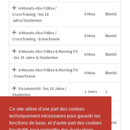
6-Monats-Abo FitBox /
6 Mois
Illimité
CrossTraining - bis 18
Jahre/Studenten
6-Monats-Abo FitBox /
6 Mois
Illimité
CrossTraining - Erwachsene
6-Monats-Abo FitBox & Morning Fit
6 Mois
Illimité
- bis 18 Jahre & Studenten
6-Monats-Abo FitBox & Morning Fit
6 Mois
Illimité
- Erwachsene
Einzeleintritt - bis 18 Jahre /
1 Jours
1
Studenten
1 Jours
1
Einzeleintritt Erwachsene
Ce site utilise d'une part des cookies
Ce site utilise d'une part des cookies
techniquement nécessaires pour garantir les
techniquement nécessaires pour garantir les
Monatsabo - bis 18
1 Mois
Illimité
fonctions de base, et d'autre part des cookies
fonctions de base, et d'autre part des cookies
Jahre/Studenten
facultatifs pour permettre des évaluations
facultatifs pour permettre des évaluations