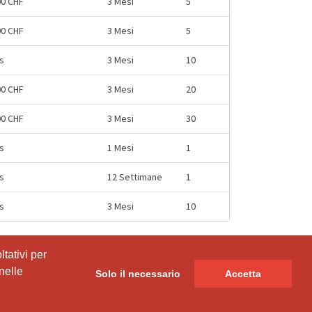
00 CHF
3 Mesi
5
00 CHF
3 Mesi
5
s
3 Mesi
10
00 CHF
3 Mesi
20
00 CHF
3 Mesi
30
s
1 Mesi
1
s
12 Settimane
1
s
3 Mesi
10
tativi per
nelle
Solo il necessario
Accetta