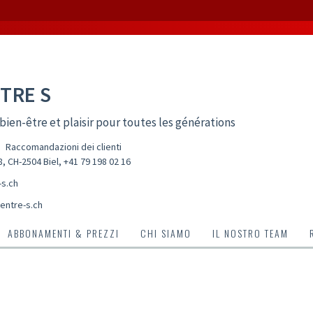
TRE S
bien-être et plaisir pour toutes les générations
Raccomandazioni dei clienti
, CH-2504 Biel
,
+41 79 198 02 16
-s.ch
entre-s.ch
ABBONAMENTI & PREZZI
CHI SIAMO
IL NOSTRO TEAM