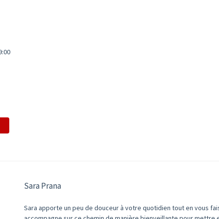
9:00
Sara Prana
Sara apporte un peu de douceur à votre quotidien tout en vous fais
accompagne sur ce chemin de manière bienveillante pour mettre e