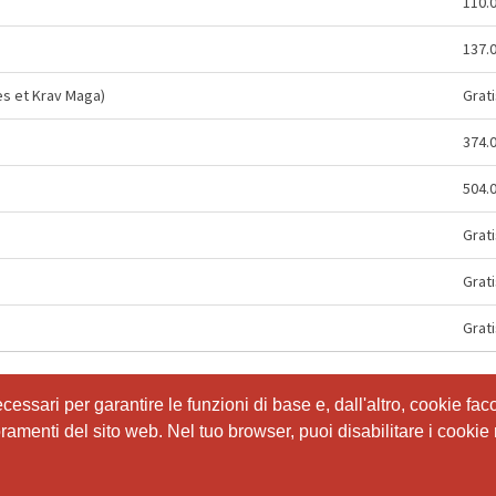
110.
137.
es et Krav Maga)
Grati
374.
504.
Grati
Grati
Grati
ssari per garantire le funzioni di base e, dall'altro, cookie facol
ioramenti del sito web. Nel tuo browser, puoi disabilitare i cookie 