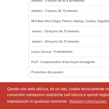
Adultes - 5 leçons de 45 à 60 minutes
Adultes - 5 leçons de 75 minutes
BFH Bien-être (Yoga, Pilates, Hiphop, Zumba, Yogalat
Jeunes - 20 leçons de 75 minutes
Jeunes - 30 leçons de 75 minutes
Leçon d'essai - Probelektion
Prof - Compensation d'une leçon enseignée
Promotion des jeunes
Questo sito web utilizza, da un lato, cookie tecnicamente nece
consentire valutazioni statistiche sull'utilizzo e quindi migl
impostazioni in qualsiasi momento.
Maggiori informazioni
© SportsNow® 2026. Il software svizzero per il tuo studio.