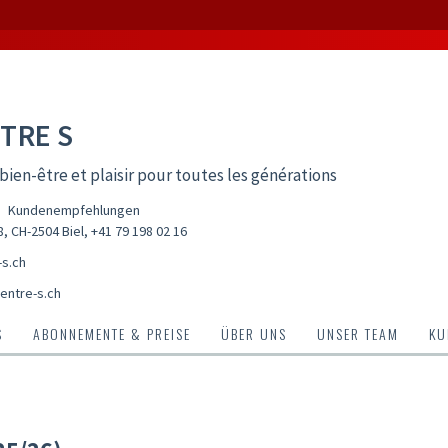
TRE S
bien-être et plaisir pour toutes les générations
Kundenempfehlungen
, CH-2504 Biel
,
+41 79 198 02 16
-s.ch
entre-s.ch
S
ABONNEMENTE & PREISE
ÜBER UNS
UNSER TEAM
KU