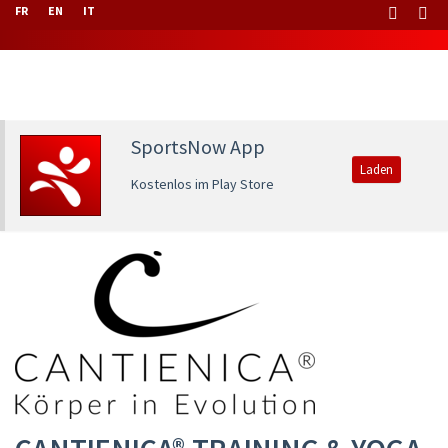
FR
EN
IT
SportsNow App
Laden
Kostenlos im Play Store