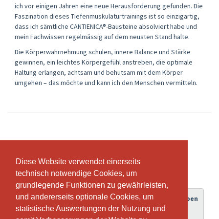
ich vor einigen Jahren eine neue Herausforderung gefunden. Die
Faszination dieses Tiefenmuskulaturtrainings ist so einzigartig,
dass ich sämtliche CANTIENICA®-Bausteine absolviert habe und
mein Fachwissen regelmässig auf dem neusten Stand halte.
Die Körperwahrnehmung schulen, innere Balance und Stärke
gewinnen, ein leichtes Körpergefühl anstreben, die optimale
Haltung erlangen, achtsam und behutsam mit dem Körper
umgehen – das möchte und kann ich den Menschen vermitteln.
Abonnemente & Preise
Diese Website verwendet einerseits
Diese Website verwendet einerseits
technisch notwendige Cookies, um
technisch notwendige Cookies, um
grundlegende Funktionen zu gewährleisten,
grundlegende Funktionen zu gewährleisten,
und andererseits optionale Cookies, um
und andererseits optionale Cookies, um
Gültigkeitsdauer
Guthaben
Abonnement
statistische Auswertungen der Nutzung und
statistische Auswertungen der Nutzung und