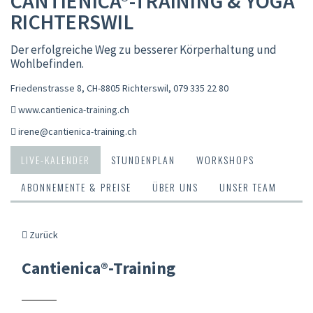
CANTIENICA®-TRAINING & YOGA
RICHTERSWIL
Der erfolgreiche Weg zu besserer Körperhaltung und
Wohlbefinden.
Friedenstrasse 8, CH-8805 Richterswil
,
079 335 22 80
www.cantienica-training.ch
irene@cantienica-training.ch
LIVE-KALENDER
STUNDENPLAN
WORKSHOPS
ABONNEMENTE & PREISE
ÜBER UNS
UNSER TEAM
Zurück
Cantienica®-Training