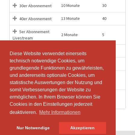
10 Monate
30
30er Abonnement
13 Monate
40
40er Abonnement
5er Abonnement
2 Monate
5
Livestream
12 Monate
60
60er Abonnement
Diese Website verwendet einerseits
Diese Website verwendet einerseits
technisch notwendige Cookies, um
technisch notwendige Cookies, um
1 Tage
1
Einzellektion
grundlegende Funktionen zu gewährleisten,
grundlegende Funktionen zu gewährleisten,
und andererseits optionale Cookies, um
und andererseits optionale Cookies, um
Einzellektion
1 Tage
1
statistische Auswertungen der Nutzung und
statistische Auswertungen der Nutzung und
Livestream
somit Verbesserungen der Website zu
somit Verbesserungen der Website zu
Wochenlektion als
ermöglichen. In Ihrem Browser können Sie
ermöglichen. In Ihrem Browser können Sie
1 Tage
1
Video
Cookies in den Einstellungen jederzeit
Cookies in den Einstellungen jederzeit
deaktivieren.
deaktivieren.
Mehr Informationen
Mehr Informationen
Nur Notwendige
Nur Notwendige
Akzeptieren
Akzeptieren