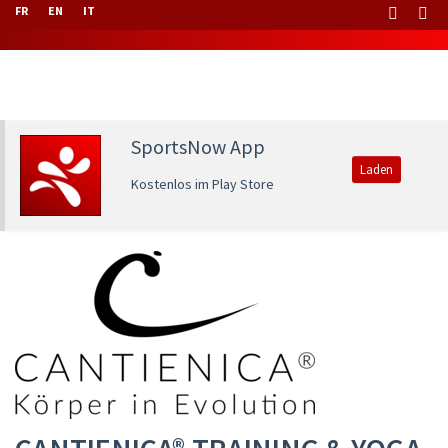
FR
EN
IT
SportsNow App
Laden
Kostenlos im Play Store