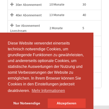
10 Monate
30
30er Abonnement
13 Monate
40
40er Abonnement
5er Abonnement
2 Monate
5
Livestream
12 Monate
60
60er Abonnement
Diese Website verwendet einerseits
Diese Website verwendet einerseits
technisch notwendige Cookies, um
technisch notwendige Cookies, um
1 Tage
1
Einzellektion
grundlegende Funktionen zu gewährleisten,
grundlegende Funktionen zu gewährleisten,
und andererseits optionale Cookies, um
und andererseits optionale Cookies, um
Einzellektion
1 Tage
1
statistische Auswertungen der Nutzung und
statistische Auswertungen der Nutzung und
Livestream
somit Verbesserungen der Website zu
somit Verbesserungen der Website zu
Wochenlektion als
ermöglichen. In Ihrem Browser können Sie
ermöglichen. In Ihrem Browser können Sie
1 Tage
1
Video
Cookies in den Einstellungen jederzeit
Cookies in den Einstellungen jederzeit
deaktivieren.
deaktivieren.
Mehr Informationen
Mehr Informationen
Nur Notwendige
Nur Notwendige
Akzeptieren
Akzeptieren