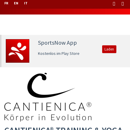
FR
EN
IT
SportsNow App
Laden
Kostenlos im Play Store