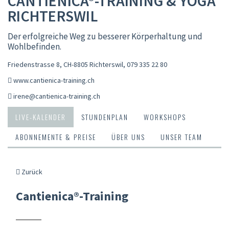
CANTIENICA®-TRAINING & YOGA
RICHTERSWIL
Der erfolgreiche Weg zu besserer Körperhaltung und
Wohlbefinden.
Friedenstrasse 8, CH-8805 Richterswil
,
079 335 22 80
www.cantienica-training.ch
irene@cantienica-training.ch
LIVE-KALENDER
STUNDENPLAN
WORKSHOPS
ABONNEMENTE & PREISE
ÜBER UNS
UNSER TEAM
Zurück
Cantienica®-Training