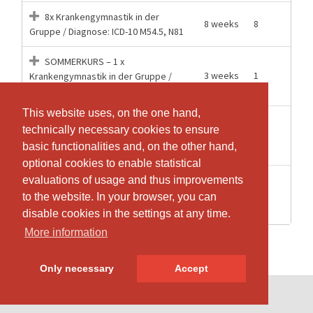
8x Krankengymnastik in der
8 weeks
8
Gruppe / Diagnose: ICD-10 M54.5, N81
SOMMERKURS – 1 x
3 weeks
1
Krankengymnastik in der Gruppe /
Diagnose: ICD-10 M54.5, N81
This website uses, on the one hand,
This website uses, on the one hand,
SOMMERKURS – 2x
technically necessary cookies to ensure
technically necessary cookies to ensure
3 weeks
2
Krankengymnastik in der Gruppe /
basic functionalities and, on the other hand,
basic functionalities and, on the other hand,
Diagnose: ICD-10 M54.5, N81
optional cookies to enable statistical
optional cookies to enable statistical
SOMMERKURS – 3x
evaluations of usage and thus improvements
evaluations of usage and thus improvements
3 weeks
3
Krankengymnastik in der Gruppe /
to the website. In your browser, you can
to the website. In your browser, you can
Diagnose: ICD-10 M54.5, N81
disable cookies in the settings at any time.
disable cookies in the settings at any time.
More information
More information
Only necessary
Only necessary
Accept
Accept
© SportsNow® 2026. The Swiss software for your studio.