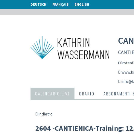
DEUTSCH
FRANÇAIS
ENGLISH
CAN
CANTIEN
Fürstenf
www.ka
info@k
CALENDARIO LIVE
ORARIO
ABBONAMENTI 
Indietro
2604 -CANTIENICA-Training: 12.0