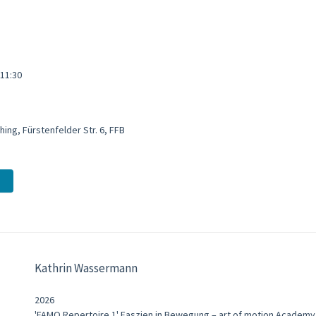
 11:30
ng, Fürstenfelder Str. 6, FFB
Kathrin Wassermann
2026
'FAMO Repertoire 1' Faszien in Bewegung – art of motion Academy