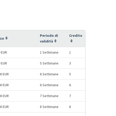
Periodo di
Credito
zzo
validità
0 EUR
1 Settimane
1
0 EUR
5 Settimane
3
00 EUR
6 Settimane
5
00 EUR
6 Settimane
6
00 EUR
7 Settimane
7
00 EUR
8 Settimane
8