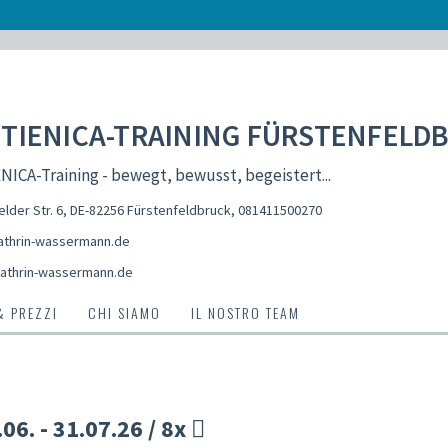
TIENICA-TRAINING FÜRSTENFELD
ICA-Training - bewegt, bewusst, begeistert...
elder Str. 6, DE-82256 Fürstenfeldbruck
,
081411500270
thrin-wassermann.de
athrin-wassermann.de
& PREZZI
CHI SIAMO
IL NOSTRO TEAM
6. - 31.07.26 / 8x