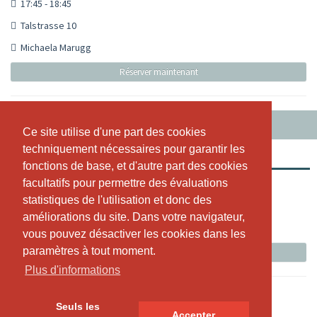
17:45 - 18:45
Talstrasse 10
Michaela Marugg
Réserver maintenant
JEUDI, 06.08.2026
Ce site utilise d'une part des cookies
Ce site utilise d'une part des cookies
techniquement nécessaires pour garantir les
techniquement nécessaires pour garantir les
CANTIENICA ®
fonctions de base, et d'autre part des cookies
fonctions de base, et d'autre part des cookies
facultatifs pour permettre des évaluations
facultatifs pour permettre des évaluations
12:30 - 13:30
statistiques de l'utilisation et donc des
statistiques de l'utilisation et donc des
Talstrasse 10
améliorations du site. Dans votre navigateur,
améliorations du site. Dans votre navigateur,
Michaela Marugg
vous pouvez désactiver les cookies dans les
vous pouvez désactiver les cookies dans les
paramètres à tout moment.
paramètres à tout moment.
Réserver maintenant
Plus d'informations
Plus d'informations
Seuls les
Seuls les
Accepter
Accepter