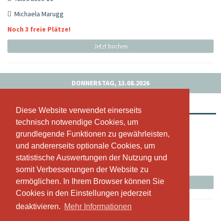
Michaela Marugg
Noch 3 freie Plätze!
Jetzt buchen
DONNERSTAG, 13.08.2026
CANTIENICA ®
Diese Website verwendet einerseits
Diese Website verwendet einerseits
technisch notwendige Cookies, um
technisch notwendige Cookies, um
12:30 - 13:30
grundlegende Funktionen zu gewährleisten,
grundlegende Funktionen zu gewährleisten,
Talstrasse 10
und andererseits optionale Cookies, um
und andererseits optionale Cookies, um
Michaela Marugg
statistische Auswertungen der Nutzung und
statistische Auswertungen der Nutzung und
somit Verbesserungen der Website zu
somit Verbesserungen der Website zu
Die Stunde wurde abgesagt
ermöglichen. In Ihrem Browser können Sie
ermöglichen. In Ihrem Browser können Sie
Jetzt buchen
Cookies in den Einstellungen jederzeit
Cookies in den Einstellungen jederzeit
deaktivieren.
deaktivieren.
Mehr Informationen
Mehr Informationen