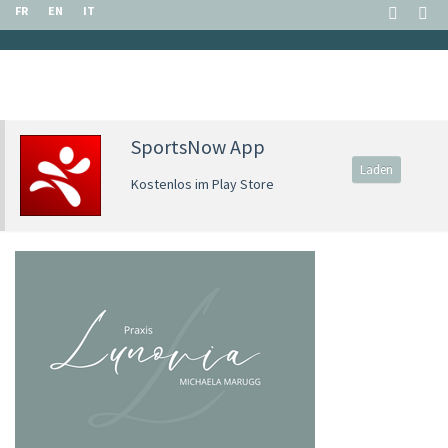
FR
EN
IT
SportsNow App
Laden
Kostenlos im Play Store