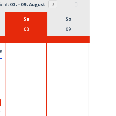
cht:
03. - 09. August
Sa
So
08
09
ng