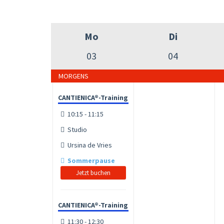
Mo
Di
03
04
MORGENS
CANTIENICA®-Training
10:15 - 11:15
Studio
Ursina de Vries
Sommerpause
Jetzt buchen
CANTIENICA®-Training
11:30 - 12:30