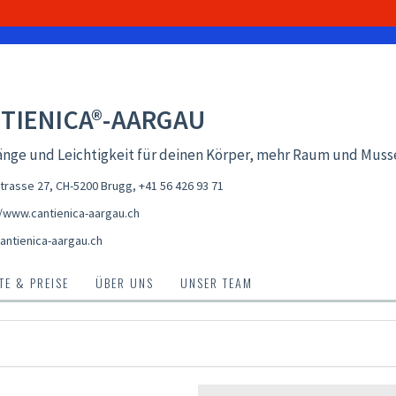
TIENICA®-AARGAU
nge und Leichtigkeit für deinen Körper, mehr Raum und Musse
trasse 27, CH-5200 Brugg
,
+41 56 426 93 71
//www.cantienica-aargau.ch
antienica-aargau.ch
E & PREISE
ÜBER UNS
UNSER TEAM