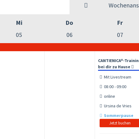
Wochenansi
Mi
Do
Fr
05
06
07
CANTIENICA®-Traini
bei dir zu Hause
Mit Livestream
08:00 - 09:00
online
Ursina de Vries
Sommerpause
Jetzt buchen