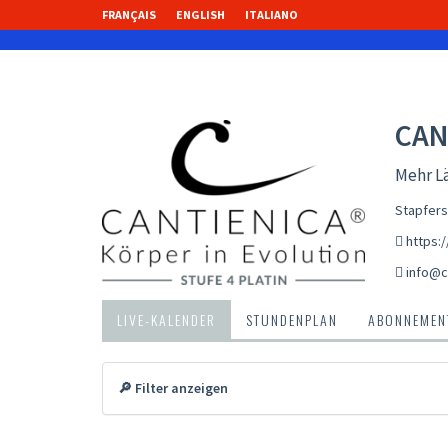
FRANÇAIS
ENGLISH
ITALIANO
CAN
Mehr Lä
Stapfers
https:
info@c
LIVE-KALENDER
STUNDENPLAN
ABONNEMENT
🔎 Filter anzeigen