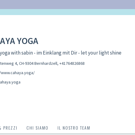
AYA YOGA
yoga with sabin - im Einklang mit Dir - let your light shine
enweg 4, CH-9304 Bernhardzell
,
+41764826868
//www.cahaya.yoga/
ahaya.yoga
& PREZZI
CHI SIAMO
IL NOSTRO TEAM