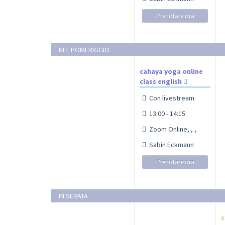
Prenotare ora
NEL POMERIGGIO
cahaya yoga online
class english
Con livestream
13:00 - 14:15
Zoom Online, , ,
Sabin Eckmann
Prenotare ora
IN SERATA
c