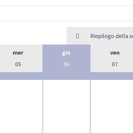
Riepilogo della 
mer
gio
ven
05
06
07