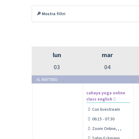
🔎 Mostra filtri
lun
mar
03
04
AL MATTINO
cahaya yoga online
class english
Con livestream
06:15 - 07:30
Zoom Online, , ,
Sabin Eckmann