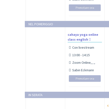
Prenotare ora
NEL POMERIGGIO
cahaya yoga online
class english
Con livestream
13:00 - 14:15
Zoom Online, , ,
Sabin Eckmann
Prenotare ora
IN SERATA
c