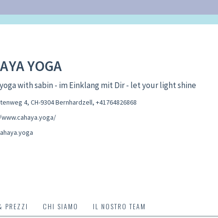
AYA YOGA
yoga with sabin - im Einklang mit Dir - let your light shine
enweg 4, CH-9304 Bernhardzell
,
+41764826868
//www.cahaya.yoga/
ahaya.yoga
& PREZZI
CHI SIAMO
IL NOSTRO TEAM