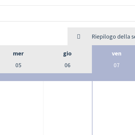
Riepilogo della 
mer
gio
ven
05
06
07