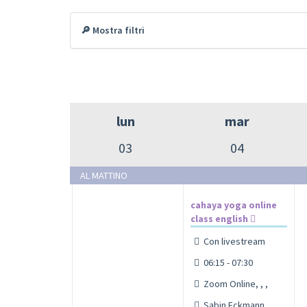
🔎 Mostra filtri
lun
mar
03
04
AL MATTINO
cahaya yoga online
class english
Con livestream
06:15 - 07:30
Zoom Online, , ,
Sabin Eckmann