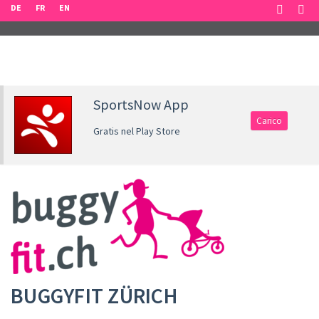
DE
FR
EN
SportsNow App
Carico
Gratis nel Play Store
BUGGYFIT ZÜRICH