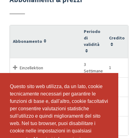
Periodo
di
Credito
Abbonamento
validità
3
1
Einzellektion
Settimane
15
Questo sito web utilizza, da un lato, cookie
Questo sito web utilizza, da un lato, cookie
10
Fitness 10er Abo
Settimane
tecnicamente necessari per garantire le
tecnicamente necessari per garantire le
funzioni di base e, dall'altro, cookie facoltativi
funzioni di base e, dall'altro, cookie facoltativi
8
5
Fitness 5er Abo
per consentire valutazioni statistiche
per consentire valutazioni statistiche
Settimane
sull'utilizzo e quindi miglioramenti del sito
sull'utilizzo e quindi miglioramenti del sito
2
web. Nel tuo browser, puoi disabilitare i
web. Nel tuo browser, puoi disabilitare i
1
Schnupperlektion
Settimane
cookie nelle impostazioni in qualsiasi
cookie nelle impostazioni in qualsiasi