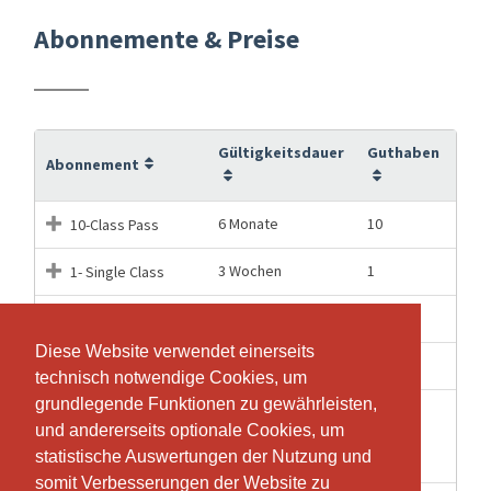
Abonnemente & Preise
Gültigkeitsdauer
Guthaben
Abonnement
6 Monate
10
10-Class Pass
3 Wochen
1
1- Single Class
12 Monate
30
30-Class Pass
Diese Website verwendet einerseits
Diese Website verwendet einerseits
6 Monate
5
5-Class Pass
technisch notwendige Cookies, um
technisch notwendige Cookies, um
grundlegende Funktionen zu gewährleisten,
grundlegende Funktionen zu gewährleisten,
Intro Offer: 3
und andererseits optionale Cookies, um
und andererseits optionale Cookies, um
2 Wochen
3
Workouts for Only CHF
statistische Auswertungen der Nutzung und
statistische Auswertungen der Nutzung und
50
somit Verbesserungen der Website zu
somit Verbesserungen der Website zu