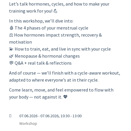
Let’s talk hormones, cycles, and how to make your
training work for you! 💪
In this workshop, we’ll dive into:
🩸 The 4 phases of your menstrual cycle
⚖️ How hormones impact strength, recovery &
motivation
💫 How to train, eat, and live in sync with your cycle
🌿 Menopause & hormonal changes
💬 Q&A + real talk & reflections
And of course — we’ll finish with a cycle-aware workout,
adapted to where everyone’s at in their cycle.
Come learn, move, and feel empowered to flow with
your body — not against it. 💖
07.06.2026 - 07.06.2026, 10:30 - 13:00
Workshop